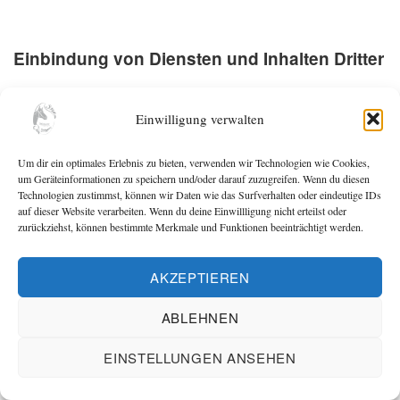
Einbindung von Diensten und Inhalten Dritter
Wir setzen innerhalb unseres Onlineangebotes auf Grundlage
Einwilligung verwalten
unserer berechtigten Interessen (d.h. Interesse an der Analyse,
Optimierung und wirtschaftlichem Betrieb unseres
Um dir ein optimales Erlebnis zu bieten, verwenden wir Technologien wie Cookies,
Onlineangebotes im Sinne des Art. 6 Abs. 1 lit. f. DSGVO)
um Geräteinformationen zu speichern und/oder darauf zuzugreifen. Wenn du diesen
Technologien zustimmst, können wir Daten wie das Surfverhalten oder eindeutige IDs
Inhalts- oder Serviceangebote von Drittanbietern ein, um deren
auf dieser Website verarbeiten. Wenn du deine Einwillligung nicht erteilst oder
zurückziehst, können bestimmte Merkmale und Funktionen beeinträchtigt werden.
Inhalte und Services, wie z.B. Videos oder Schriftarten
einzubinden (nachfolgend einheitlich bezeichnet als “Inhalte”).
AKZEPTIEREN
Dies setzt immer voraus, dass die Drittanbieter dieser Inhalte, die
ABLEHNEN
IP-Adresse der Nutzer wahrnehmen, da sie ohne die IP-Adresse
die Inhalte nicht an deren Browser senden könnten. Die IP-
EINSTELLUNGEN ANSEHEN
Adresse ist damit für die Darstellung dieser Inhalte erforderlich.