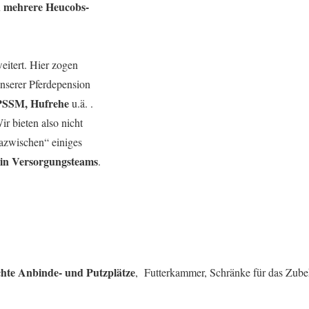
mehrere Heucobs-
n
eitert. Hier zogen
nserer Pferdepension
SSM, Hufrehe
u.ä. .
 bieten also nicht
dazwischen“ einiges
r in Versorgungsteams
.
hte Anbinde- und Putzplätze
, Futterkammer, Schränke für das Zubeh