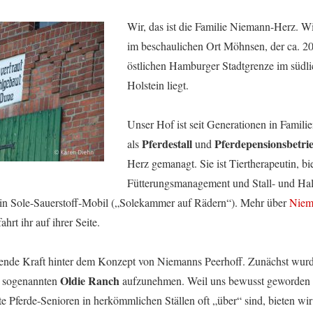
Wir, das ist die Familie Niemann-Herz. Wi
im beschaulichen Ort Möhnsen, der ca. 2
östlichen Hamburger Stadtgrenze im südl
Holstein liegt.
Unser Hof ist seit Generationen in Famil
Pferdestall
Pferdepensionsbetri
als
und
Herz gemanagt. Sie ist Tiertherapeutin, bie
Fütterungsmanagement und Stall- und Hal
ein Sole-Sauerstoff-Mobil („Solekammer auf Rädern“). Mehr über
Niem
fahrt ihr auf ihrer Seite.
ibende Kraft hinter dem Konzept von Niemanns Peerhoff. Zunächst wurde 
Oldie Ranch
er sogenannten
aufzunehmen. Weil uns bewusst geworden is
 Pferde-Senioren in herkömmlichen Ställen oft „über“ sind, bieten wir s