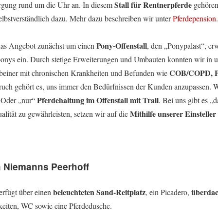
Stall für Rentnerpferde
rgung rund um die Uhr an. In diesem
gehöre
lbstverständlich dazu. Mehr dazu beschreiben wir unter
Pferdepension
.
Pony-Offenstall
as Angebot zunächst um einen
, den „Ponypalast“, erw
-ponys ein. Durch stetige Erweiterungen und Umbauten konnten wir in u
COB/COPD, P
erbeiner mit chronischen Krankheiten und Befunden wie
ch gehört es, uns immer den Bedürfnissen der Kunden anzupassen. Wir
Pferdehaltung im Offenstall mit Trail
 Oder „nur“
. Bei uns gibt es „
Mithilfe unserer Einstelle
alität zu gewährleisten, setzen wir auf die
n Niemanns Peerhoff
beleuchteten Sand-Reitplatz
überdac
erfügt über einen
, ein Picadero,
keiten, WC sowie eine Pferdedusche.