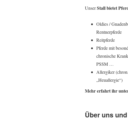
Stall bietet Pfe
Unser
Oldies / Gnadenbr
Rentnerpferde
Reitpferde
Pferde mit beson
chronische Kran
PSSM …
Allergiker (chr
„Heuallergie“)
Mehr erfahrt ihr unt
Über uns und