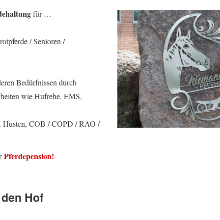
rdehaltung
für …
otpferde / Senioren /
deren Bedürfnissen durch
kheiten wie Hufrehe, EMS,
on. Husten, COB / COPD / RAO /
er
Pferdepension!
 den Hof